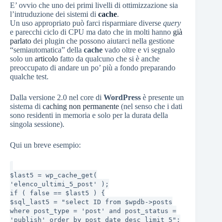
E’ ovvio che uno dei primi livelli di ottimizzazione sia
l’intruduzione dei sistemi di
cache
.
Un uso appropriato può farci risparmiare diverse
query
e parecchi ciclo di CPU ma dato che in molti hanno
già
parlato
dei plugin che possono aiutarci nella gestione
“semiautomatica” della
cache
vado oltre e vi segnalo
solo un
articolo
fatto da qualcuno che si è anche
preoccupato di andare un po’ più a fondo preparando
qualche test.
Dalla versione 2.0 nel core di
WordPress
è presente un
sistema di
caching non permanente
(nel senso che i dati
sono residenti in memoria e solo per la durata della
singola sessione).
Qui un breve esempio:
$last5 = wp_cache_get(
'elenco_ultimi_5_post' );
if ( false == $last5 ) {
$sql_last5 = "select ID from $wpdb->posts
where post_type = 'post' and post_status =
'publish' order by post_date desc limit 5";