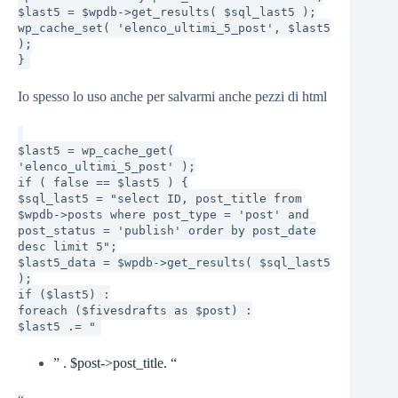
$last5 = $wpdb->get_results( $sql_last5 );
wp_cache_set( 'elenco_ultimi_5_post', $last5
);
}
Io spesso lo uso anche per salvarmi anche pezzi di html
$last5 = wp_cache_get(
'elenco_ultimi_5_post' );
if ( false == $last5 ) {
$sql_last5 = "select ID, post_title from
$wpdb->posts where post_type = 'post' and
post_status = 'publish' order by post_date
desc limit 5";
$last5_data = $wpdb->get_results( $sql_last5
);
if ($last5) :
foreach ($fivesdrafts as $post) :
$last5 .= "
” . $post->post_title. “