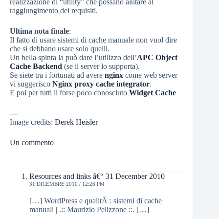
realizzazione di “utility” che possano aiutare al
raggiungimento dei requisiti.
Ultima nota finale
:
Il fatto di usare sistemi di cache manuale non vuol dire
che si debbano usare solo quelli.
Un bella spinta la può dare l’utilizzo dell’
APC Object
Cache Backend
(se il server lo supporta).
Se siete tra i fortunati ad avere
nginx
come web server
vi suggerisco
Nginx proxy cache integrator
.
E poi per tutti il forse poco conosciuto
Widget Cache
—
Image credits:
Derek Heisler
Un commento
Resources and links â€“ 31 December 2010
31 DICEMBRE 2010 / 12:26 PM
[…] WordPress e qualitÃ : sistemi di cache
manuali | .:: Maurizio Pelizzone ::. […]