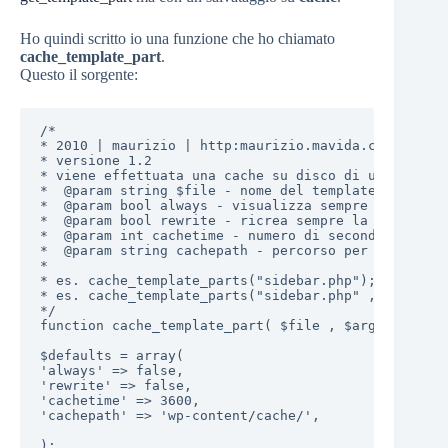
Ho quindi scritto io una funzione che ho chiamato
cache_template_part
.
Questo il sorgente:
/*

* 2010 | maurizio | http:maurizio.mavida.com

* versione 1.2

* viene effettuata una cache su disco di una porzio
*  @param string $file - nome del template da caric
*  @param bool always - visualizza sempre la cache 
*  @param bool rewrite - ricrea sempre la cache anc
*  @param int cachetime - numero di secondi dopo il
*  @param string cachepath - percorso per il salvat
*

* es. cache_template_parts("sidebar.php");

* es. cache_template_parts("sidebar.php" , array( '
*/

function cache_template_part( $file , $args = null 
$defaults = array(

'always' => false,

'rewrite' => false,

'cachetime' => 3600,

'cachepath' => 'wp-content/cache/',

);
