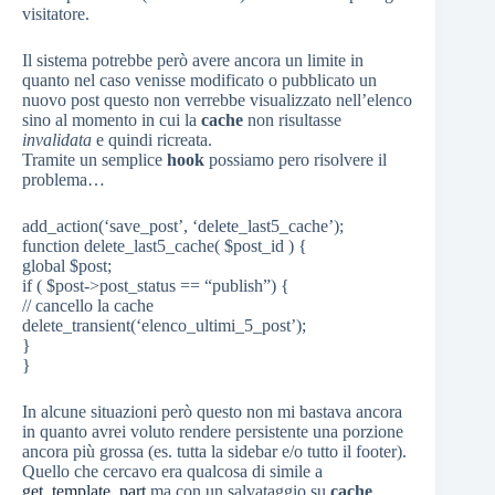
visitatore.
Il sistema potrebbe però avere ancora un limite in
quanto nel caso venisse modificato o pubblicato un
nuovo post questo non verrebbe visualizzato nell’elenco
sino al momento in cui la
cache
non risultasse
invalidata
e quindi ricreata.
Tramite un semplice
hook
possiamo pero risolvere il
problema…
add_action(‘save_post’, ‘delete_last5_cache’);
function delete_last5_cache( $post_id ) {
global $post;
if ( $post->post_status == “publish”) {
// cancello la cache
delete_transient(‘elenco_ultimi_5_post’);
}
}
In alcune situazioni però questo non mi bastava ancora
in quanto avrei voluto rendere persistente una porzione
ancora più grossa (es. tutta la sidebar e/o tutto il footer).
Quello che cercavo era qualcosa di simile a
get_template_part
ma con un salvataggio su
cache
.