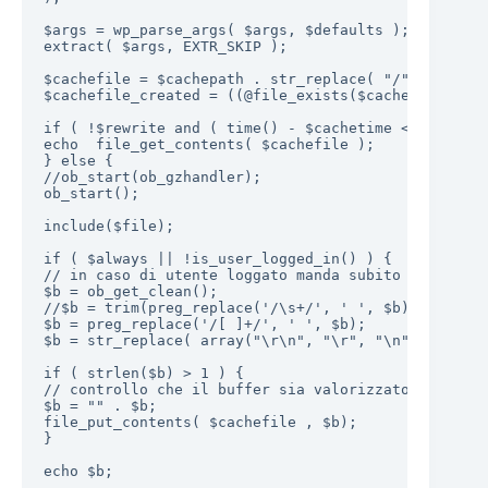
$args = wp_parse_args( $args, $defaults );

extract( $args, EXTR_SKIP );

$cachefile = $cachepath . str_replace( "/", "-", $f
$cachefile_created = ((@file_exists($cachefile))  )
if ( !$rewrite and ( time() - $cachetime < $cachefi
echo  file_get_contents( $cachefile );

} else {

//ob_start(ob_gzhandler);

ob_start();

include($file);

if ( $always || !is_user_logged_in() ) {

// in caso di utente loggato manda subito l'output

$b = ob_get_clean();

//$b = trim(preg_replace('/\s+/', ' ', $b));

$b = preg_replace('/[ ]+/', ' ', $b);

$b = str_replace( array("\r\n", "\r", "\n", "\t" ),
if ( strlen($b) > 1 ) {

// controllo che il buffer sia valorizzato

$b = "" . $b;

file_put_contents( $cachefile , $b);

}

echo $b;
