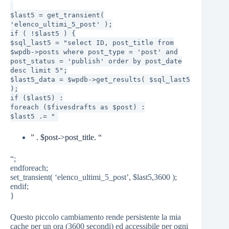
$last5 = get_transient(
'elenco_ultimi_5_post' );
if ( !$last5 ) {
$sql_last5 = "select ID, post_title from
$wpdb->posts where post_type = 'post' and
post_status = 'publish' order by post_date
desc limit 5";
$last5_data = $wpdb->get_results( $sql_last5
);
if ($last5) :
foreach ($fivesdrafts as $post) :
$last5 .= "
” . $post->post_title. “
“;
endforeach;
set_transient( ‘elenco_ultimi_5_post’, $last5,3600 );
endif;
}
Questo piccolo cambiamento rende persistente la mia
cache per un ora (3600 secondi) ed accessibile per ogni