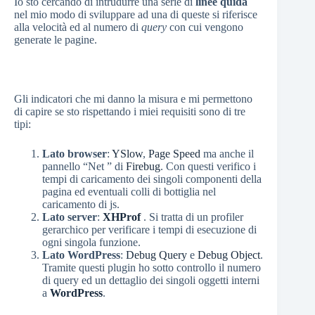
Io sto cercando di intrudurre una serie di
linee quida
nel mio modo di sviluppare ad una di queste si riferisce
alla velocità ed al numero di
query
con cui vengono
generate le pagine.
Gli indicatori che mi danno la misura e mi permettono
di capire se sto rispettando i miei requisiti sono di tre
tipi:
Lato browser
:
YSlow
,
Page Speed
ma anche il
pannello “Net ” di
Firebug
. Con questi verifico i
tempi di caricamento dei singoli componenti della
pagina ed eventuali colli di bottiglia nel
caricamento di js.
Lato server
:
XHProf
. Si tratta di un profiler
gerarchico per verificare i tempi di esecuzione di
ogni singola funzione.
Lato WordPress
:
Debug Query
e
Debug Object
.
Tramite questi plugin ho sotto controllo il numero
di query ed un dettaglio dei singoli oggetti interni
a
WordPress
.