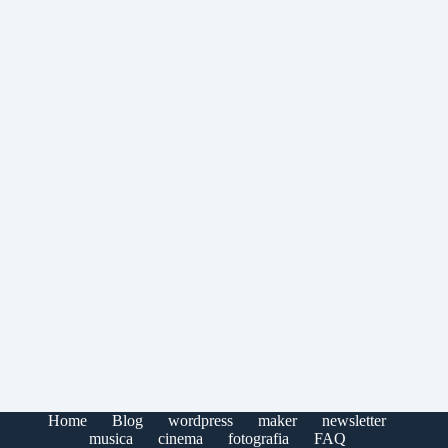
Home
Blog
wordpress
maker
newsletter
musica
cinema
fotografia
FAQ