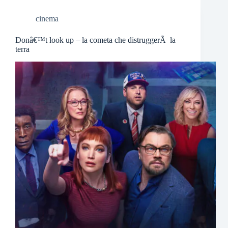
cinema
Donâ€™t look up – la cometa che distruggerÃ la
terra