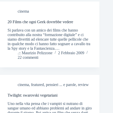
cinema
20 Films che ogni Geek dovrebbe vedere
Si parlava con un amico dei films che hanno
contribuito alla nostra “formazione digitale” e ci
siamo divertiti ad elencare tutte quelle pellicole che
in qualche modo ci hanno fatto sognare a cavallo tra
la Spy story e la Fantascienza.…
.:: Maurizio Pelizzone
2 Febbraio 2009
22 commenti
cinema
,
featured
,
pensieri ... e parole
,
review
Twilight: swarovski vegetariani
Uno nella vita pensa che i vampiri si nutrano di
sangue umano ed abbiano problemi ad andare in giro
durante il giorno. Poi arriva un film che senza darti