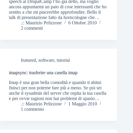
speech al DrupalCamp l’ho già detto, ma voglio
ancora appuntarmi un paio di cose interssanti che ho
sentito a che mi piacerebbe approfondire. Bello il
talk di presentazione fatto da horncologne che…
.:: Maurizio Pelizzone
6 Ottobre 2010
2 commenti
featured
,
software
,
tutorial
imapsync: trasferire una casella imap
Imap è una gran bella comodità e quando ti abitui
finisci per non poterne fare più a meno. Se poi sei
anche il sysadmin del server che ospita la tua casella
e per ovvie ragioni non hai problemi di spazio…
.:: Maurizio Pelizzone
1 Maggio 2010
1 commento