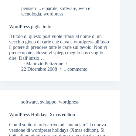
pensieri ... e parole
,
software
,
web e
tecnologia
,
wordpress
WordPress piglia tutto
Il titolo di questo post vuole rifarsi al nome di un
vecchio gioco di carte che dava a wordpress all’asso
il potere di prendere tutte le carte sul tavolo. Non vi
preoccupate, adesso vi spiego meglio cosa voglio
dire. Dall’inizio…
.:: Maurizio Pelizzone
22 Dicembre 2008
1 commento
software
,
sviluppo
,
wordpress
WordPress Holidays Xmas edition
Con il solito ritardo arrivo ad “annuciare” la nuova
versione di wordpress holidays (Xmas edition). Si
tratta di un plugin per wordpress che visualizza un