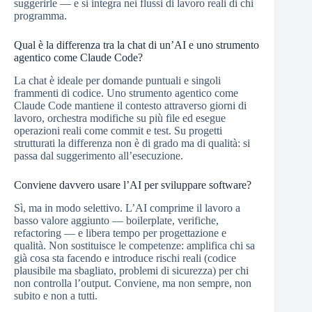
suggerirle — e si integra nei flussi di lavoro reali di chi
programma.
Qual è la differenza tra la chat di un’AI e uno strumento
agentico come Claude Code?
La chat è ideale per domande puntuali e singoli
frammenti di codice. Uno strumento agentico come
Claude Code mantiene il contesto attraverso giorni di
lavoro, orchestra modifiche su più file ed esegue
operazioni reali come commit e test. Su progetti
strutturati la differenza non è di grado ma di qualità: si
passa dal suggerimento all’esecuzione.
Conviene davvero usare l’AI per sviluppare software?
Sì, ma in modo selettivo. L’AI comprime il lavoro a
basso valore aggiunto — boilerplate, verifiche,
refactoring — e libera tempo per progettazione e
qualità. Non sostituisce le competenze: amplifica chi sa
già cosa sta facendo e introduce rischi reali (codice
plausibile ma sbagliato, problemi di sicurezza) per chi
non controlla l’output. Conviene, ma non sempre, non
subito e non a tutti.