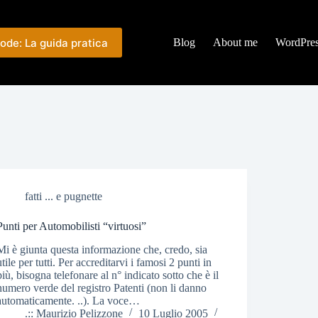
ode: La guida pratica
Blog
About me
WordPre
fatti ... e pugnette
Punti per Automobilisti “virtuosi”
Mi è giunta questa informazione che, credo, sia
utile per tutti. Per accreditarvi i famosi 2 punti in
più, bisogna telefonare al n° indicato sotto che è il
numero verde del registro Patenti (non li danno
automaticamente. ..). La voce…
.:: Maurizio Pelizzone
10 Luglio 2005