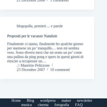
21 Dicembre 2008
1 commento
blogopalla
,
pensieri ... e parole
Propositi per le vacanze Natalizie
Finalmente ci siamo, finalmente ho qualche giorno
per starmene un po’ tranquillo… non mi sembra
vero. Sono diversi mesi che mi sento un po’ come
una pallina da ping pong e spero in questi giorni di
riuscire a recuperare un…
.:: Maurizio Pelizzone
23 Dicembre 2007
10 commenti
Home
Blog
wordpress
maker
newsletter
musica
cinema
fotografia
FAQ