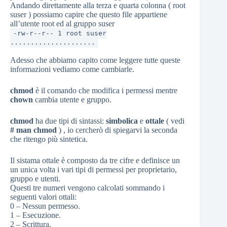
Andando direttamente alla terza e quarta colonna ( root
suser ) possiamo capire che questo file appartiene
all’utente root ed al gruppo suser
-rw-r--r-- 1 root suser
.....................
Adesso che abbiamo capito come leggere tutte queste
informazioni vediamo come cambiarle.
chmod
è il comando che modifica i permessi mentre
chown
cambia utente e gruppo.
chmod
ha due tipi di sintassi:
simbolica
e
ottale
( vedi
# man chmod
) , io cercherò di spiegarvi la seconda
che ritengo più sintetica.
Il sistama ottale è composto da tre cifre e definisce un
un unica volta i vari tipi di permessi per proprietario,
gruppo e utenti.
Questi tre numeri vengono calcolati sommando i
seguenti valori ottali:
0 – Nessun permesso.
1 – Esecuzione.
2 – Scrittura.