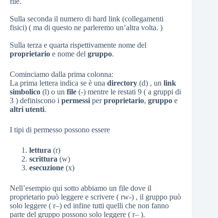
file.
Sulla seconda il numero di hard link (collegamenti
fisici) ( ma di questo ne parleremo un’altra volta. )
Sulla terza e quarta rispettivamente nome del
proprietario
e nome del
gruppo
.
Cominciamo dalla prima colonna:
La prima lettera indica se è una
directory
(d) , un
link
simbolico
(l) o un
file
(-) mentre le restati 9 ( a gruppi di
3 ) definiscono i
permessi
per
proprietario
,
gruppo
e
altri utenti
.
I tipi di permesso possono essere
lettura
(r)
scrittura
(w)
esecuzione
(x)
Nell’esempio qui sotto abbiamo un file dove il
proprietario può leggere e scrivere ( rw-) , il gruppo può
solo leggere ( r–) ed infine tutti quelli che non fanno
parte del gruppo possono solo leggere ( r– ).