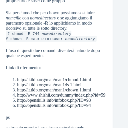
proprietario e suser come gruppo.
Sia per chmod che per chown possiamo sostituire
nomefile
con
nomedirectory
e se aggiungiamo il
parametro opzionale
-R
lo applichiamo in modo
ricorsivo su tutte le sotto directory.
# chmod -R 744
nomedirectory
# chown -R maurizio:suser
nomedirectory
L’uso di questi due comandi diventerà naturale dopo
qualche esperimento.
Link di riferimento:
http://it.tldp.org/man/man1/chmod.1.html
http://it.tldp.org/man/man1/ls.1.html
http://it.tldp.org/man/man1/chown.1.html
http://www.shishii.com/dummy/index.php?id=59
http://openskills.info/infobox.php?ID=93
http://openskills.info/infobox.php?ID=94
ps
se trovate errori o inesattezze segnalatemelo