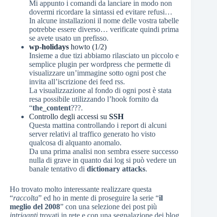
Mi appunto i comandi da lanciare in modo non
dovermi ricordare la sintassi ed evitare refusi…
In alcune installazioni il nome delle vostra tabelle
potrebbe essere diverso… verificate quindi prima
se avete usato un prefisso.
wp-holidays
howto (1/2)
Insieme a due tizi abbiamo rilasciato un piccolo e
semplice plugin per wordpress che permette di
visualizzare un’immagine sotto ogni post che
invita all’iscrizione dei feed rss.
La visualizzazione al fondo di ogni post è stata
resa possibile utilizzando l’hook fornito da
“
the_content
???.
Controllo degli accessi su
SSH
Questa mattina controllando i report di alcuni
server relativi al traffico generato ho visto
qualcosa di alquanto anomalo.
Da una prima analisi non sembra essere successo
nulla di grave in quanto dai log si può vedere un
banale tentativo di
dictionary attacks
.
Ho trovato molto interessante realizzare questa
“
raccolta
” ed ho in mente di proseguire la serie “
il
meglio del 2008
” con una selezione dei post più
intriganti
trovati in rete e con una segnalazione dei blog