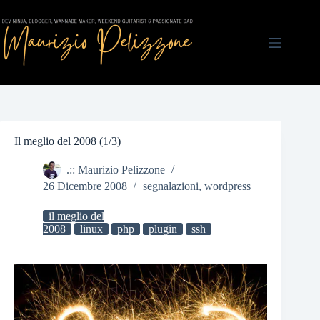
Salta
al
contenuto
Il meglio del 2008 (1/3)
.:: Maurizio Pelizzone
26 Dicembre 2008
segnalazioni
,
wordpress
il meglio del
2008
linux
php
plugin
ssh