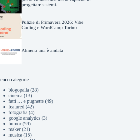
progettare sistemi.
Pulizie di Primavera 2026: Vibe
Coding e WordCamp Torino
Almeno una è andata
lenco categorie
blogopalla
(28)
cinema
(13)
fatti … e pugnette
(49)
featured
(42)
fotografia
(4)
google analytics
(3)
humor
(59)
maker
(21)
musica
(15)