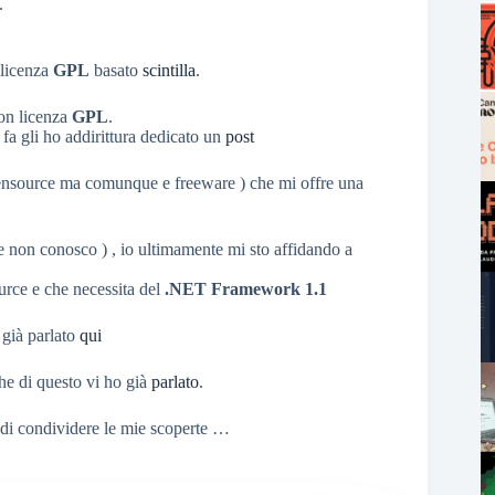
.
 licenza
GPL
basato
scintilla
.
on licenza
GPL
.
 fa gli ho addirittura dedicato un
post
ensource ma comunque e freeware ) che mi offre una
 non conosco ) , io ultimamente mi sto affidando a
urce e che necessita del
.NET Framework 1.1
 già parlato
qui
e di questo vi ho già
parlato
.
 di condividere le mie scoperte …