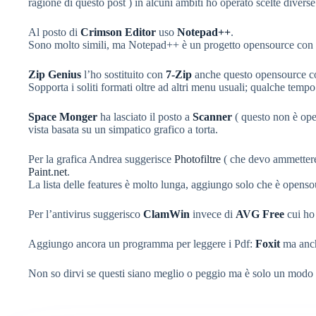
ragione di questo post ) in alcuni ambiti ho operato scelte diverse
Al posto di
Crimson Editor
uso
Notepad++
.
Sono molto simili, ma Notepad++ è un progetto opensource con
Zip Genius
l’ho sostituito con
7-Zip
anche questo opensource c
Sopporta i soliti formati oltre ad altri menu usuali; qualche tempo
Space Monger
ha lasciato il posto a
Scanner
( questo non è op
vista basata su un simpatico grafico a torta.
Per la grafica Andrea suggerisce
Photofiltre
( che devo ammettere
Paint.net
.
La lista delle features è molto lunga, aggiungo solo che è openso
Per l’antivirus suggerisco
ClamWin
invece di
AVG Free
cui ho
Aggiungo ancora un programma per leggere i Pdf:
Foxit
ma anch
Non so dirvi se questi siano meglio o peggio ma è solo un modo