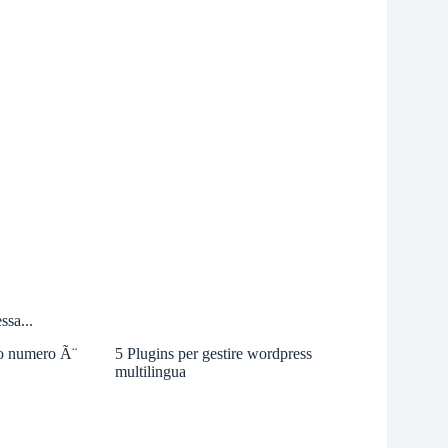
ssa...
o numero Ã¨
5 Plugins per gestire wordpress
multilingua