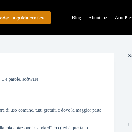
ode: La guida pratica
Blog
About me
WordPre
Se
... e parole
,
software
re di uso comune, tutti gratuiti e dove la maggior parte
U
ella mia dotazione “standard” ma ( ed è questa la