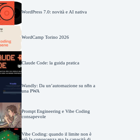
WordPress 7.0: novità e AI nativa
WordCamp Torino 2026
Claude Code: la guida pratica
Wandly: Da un’automazione su n8n a
una PWA
Prompt Engineering e Vibe Coding
consapevole
Vibe Coding: quando il limite non è
più la conoscenza ma la capacità di