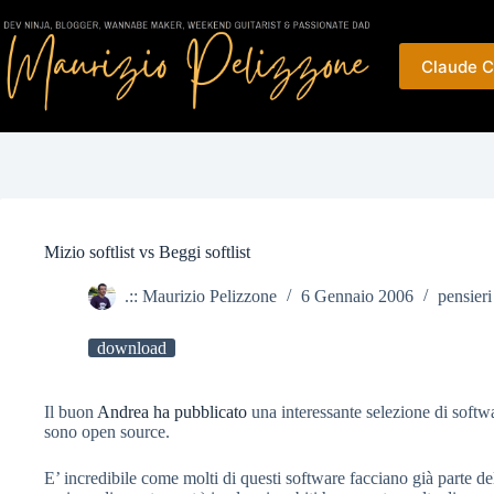
Salta
al
contenuto
Claude C
Mizio softlist vs Beggi softlist
.:: Maurizio Pelizzone
6 Gennaio 2006
pensieri 
download
Il buon
Andrea
ha
pubblicato
una interessante selezione di softwa
sono open source.
E’ incredibile come molti di questi software facciano già parte d