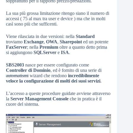
sopprattutto per il rapporto prezzo/prestazioni.
La sua più grossa limitazione ritengo siano il numero di
accessi ( 75 al max tra user e device ) ma che in molti
casì sono più che sufficenti.
Viene rilasciata in due versioni: nella
Standard
troviamo
Exchange
,
OWA
,
Sharepoint
ed un potente
FaxServer
; nella
Premium
oltre a quanto detto prima
si aggiungono
SQLServer
e
ISA
.
SBS2003
nasce per essere configurato come
Controller di Dominio
, ed è fornito di una serie di
automatismi
wizard che rendono
incredibilmente
veloce la configurazione di molti dei suoi servizi
.
L’accesso a queste procedure guidate avviene attraverso
la
Server Management Console
che in pratica è il
cuore del sistema.