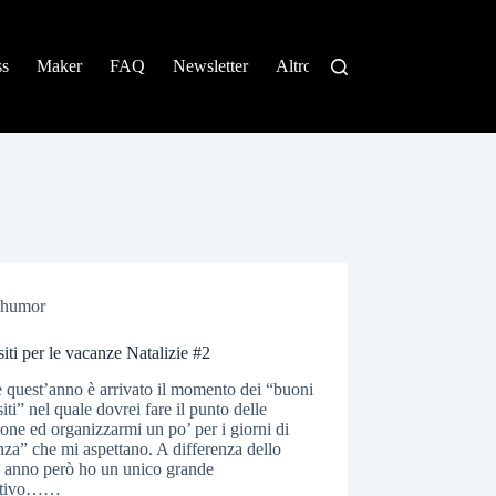
ss
Maker
FAQ
Newsletter
Altro
humor
iti per le vacanze Natalizie #2
quest’anno è arrivato il momento dei “buoni
iti” nel quale dovrei fare il punto delle
ione ed organizzarmi un po’ per i giorni di
za” che mi aspettano. A differenza dello
o anno però ho un unico grande
ttivo……