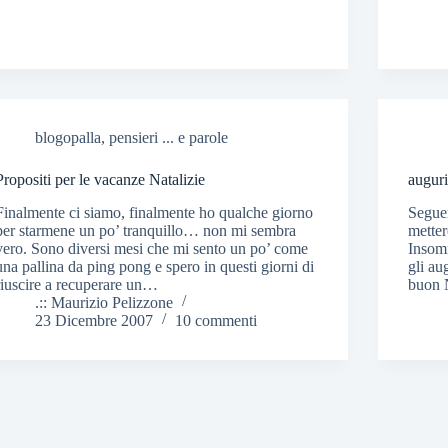
blogopalla
,
pensieri ... e parole
Propositi per le vacanze Natalizie
augur
Finalmente ci siamo, finalmente ho qualche giorno
Seguen
per starmene un po’ tranquillo… non mi sembra
metter
vero. Sono diversi mesi che mi sento un po’ come
Insomm
una pallina da ping pong e spero in questi giorni di
gli au
riuscire a recuperare un…
buon 
.:: Maurizio Pelizzone
23 Dicembre 2007
10 commenti