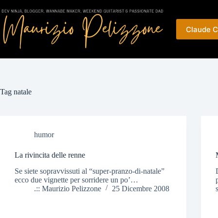
Salta
al
contenuto
Claude C
Tag
natale
humor
La rivincita delle renne
Se siete sopravvissuti al “super-pranzo-di-natale”
ecco due vignette per sorridere un po’…
.:: Maurizio Pelizzone
25 Dicembre 2008