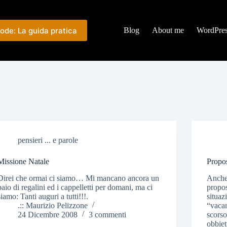
ode: La guida pratica
Blog
About me
WordPre
pensieri ... e parole
Missione Natale
Propos
Direi che ormai ci siamo… Mi mancano ancora un
Anche 
paio di regalini ed i cappelletti per domani, ma ci
propos
siamo: Tanti auguri a tutti!!!.
situaz
.:: Maurizio Pelizzone
“vacan
24 Dicembre 2008
3 commenti
scors
obbie