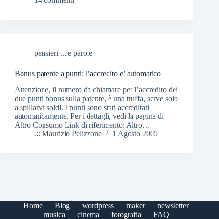
14 commenti
pensieri ... e parole
Bonus patente a punti: l’accredito e’ automatico
Attenzione, il numero da chiamare per l’accredito dei
due punti bonus sulla patente, è una truffa, serve solo
a spillarvi soldi. I punti sono stati accreditati
automaticamente. Per i dettagli, vedi la pagina di
Altro Consumo Link di riferimento: Altro…
.:: Maurizio Pelizzone
1 Agosto 2005
Home
Blog
wordpress
maker
newsletter
musica
cinema
fotografia
FAQ