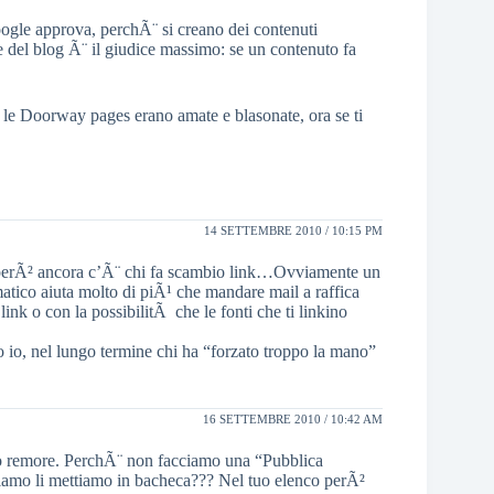
gle approva, perchÃ¨ si creano dei contenuti
re del blog Ã¨ il giudice massimo: se un contenuto fa
 fa le Doorway pages erano amate e blasonate, ora se ti
14 SETTEMBRE 2010 / 10:15 PM
perÃ² ancora c’Ã¨ chi fa scambio link…Ovviamente un
matico aiuta molto di piÃ¹ che mandare mail a raffica
 link o con la possibilitÃ che le fonti che ti linkino
o io, nel lungo termine chi ha “forzato troppo la mano”
16 SETTEMBRE 2010 / 10:42 AM
sso remore. PerchÃ¨ non facciamo una “Pubblica
iamo li mettiamo in bacheca??? Nel tuo elenco perÃ²