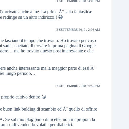
1 SETTEMBRE 2010 / 4:00 PM
) arrivate anche a me. La prima Ã¨ stata fantastica:
redirige su un altro indirizzo!! 😀
2 SETTEMBRE 2010 / 2:26 AM
e lasciano il tempo che trovano. Ho trovato per caso
i sarei aspettato di trovare in prima pagina di Google
ssero… ma ho trovato questo post interessante e che
re anche interessante ma la maggior parte di essi Ã¨
 nel lungo periodo….
14 SETTEMBRE 2010 / 6:59 PM
 proprio cattivo dentro 😀
 buon link bulding di scambio ed Ã¨ quello di offrire
Se sul mio blog parlo di ricette, non mi proponi la
re soldi vendendo volatili per diabetici.