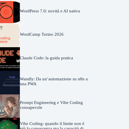
WordPress 7.0: novità e AI nativa
WordCamp Torino 2026
Claude Code: la guida pratica
Wandly: Da un’automazione su n8n a
una PWA
Prompt Engineering e Vibe Coding
consapevole
Vibe Coding: quando il limite non è
più la conoscenza ma la capacità di