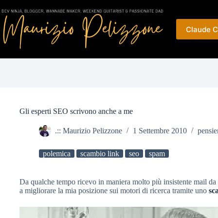
Salta
al
contenuto
Claude C
Gli esperti SEO scrivono anche a me
.:: Maurizio Pelizzone
1 Settembre 2010
pensier
polemica
scambio link
seo
spam
Da qualche tempo ricevo in maniera molto più insistente mail da 
a migliorare la mia posizione sui motori di ricerca tramite uno
sc