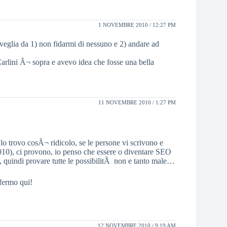
1 NOVEMBRE 2010 / 12:27 PM
eglia da 1) non fidarmi di nessuno e 2) andare ad
 Carlini Ã¬ sopra e avevo idea che fosse una bella
11 NOVEMBRE 2010 / 1:27 PM
on lo trovo cosÃ¬ ridicolo, se le persone vi scrivono e
10), ci provono, io penso che essere o diventare SEO
, quindi provare tutte le possibilitÃ non e tanto male…
fermo qui!
12 NOVEMBRE 2010 / 9:19 AM