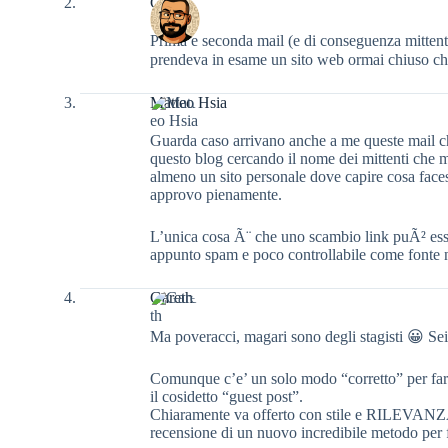
Gioxx
Prima e seconda mail (e di conseguenza mittenti
prendeva in esame un sito web ormai chiuso che 
Matteo Hsia
Guarda caso arrivano anche a me queste mail ch
questo blog cercando il nome dei mittenti che m
almeno un sito personale dove capire cosa face
approvo pienamente.
L’unica cosa Ã¨ che uno scambio link puÃ² esse
appunto spam e poco controllabile come fonte
Gareth
Ma poveracci, magari sono degli stagisti 😀 Sei
Comunque c’e’ un solo modo “corretto” per fare
il cosidetto “guest post”.
Chiaramente va offerto con stile e RILEVANZA. 
recensione di un nuovo incredibile metodo per fa