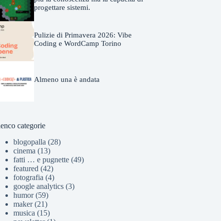
progettare sistemi.
Pulizie di Primavera 2026: Vibe
Coding e WordCamp Torino
Almeno una è andata
lenco categorie
blogopalla
(28)
cinema
(13)
fatti … e pugnette
(49)
featured
(42)
fotografia
(4)
google analytics
(3)
humor
(59)
maker
(21)
musica
(15)