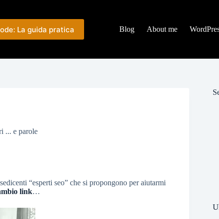
ode: La guida pratica
Blog
About me
WordPre
Se
i ... e parole
sedicenti “esperti seo” che si propongono per aiutarmi
ambio link
…
U