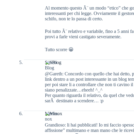
Al momento questo Ã¨ un modo “etico” che goo
interessanti per chi legge. Ovviamente il gesto
schifo, non te lo passa di certo.
Poi tutto Ã¨ relativo e variabile, fino a 5 anni
provi a farle vieni castigato severamente.
Tutto scorre 😀
SeoBlog
@Gareth: Concordo con quello che hai detto, 
link dentro a un post interessante in un blog te
per poi stare li a controllare che non ti cavino il
siano penalizzate…eheeh! ^_^
Per quanto riguarda il relativo, da quel che ved
sarÃ destinato a scendere… :p
Merlinox
Grandioso: li hai pubblicati! Io mi faccio spe
affissione” multimano e man mano che le ricev