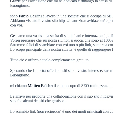
Grazie per l’attenzione che mi ha dedicato e rimango in attesa di 
Buongiorno,
sono
Fabio Carlini
e lavoro in una societa’ che si occupa di SEO 
Abbiamo visitato il vostro sito https://maurizio.mavida.com/ e pe
con voi.
Gestiamo una vastissima scelta di siti, italiani e internazionali, e
Vorrei precisare che sui nostri siti non si gioca, che sono al 100%
Saremmo felici di scambiare con voi uno o più link, sempre a con
Lo scopo principale della nostra attivita’ è quello di raggiungere l
Tutto ciò è offerto a titolo completamente gratuito.
Sperando che la nostra offerta di siti sia di vostro interesse, sarem
Buongiorno,
mi chiamo
Matteo Falchetti
e mi occupo di SEO (ottimizzazione d
Le scrivo per proporle una collaborazione con il suo sito https:
sito che alcuni dei siti che gestisco.
Lo scambio link (non reciproco) è uno dei modi principali con cui