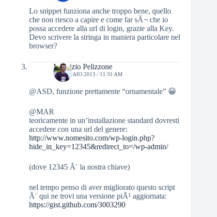
Lo snippet funziona anche troppo bene, quello
che non riesco a capire e come far sÃ¬ che io
possa accedere alla url di login, grazie alla Key.
Devo scrivere la stringa in maniera particolare nel
browser?
Maurizio Pelizzone
5 GENNAIO 2013 / 11:31 AM
@ASD, funzione prettamente “ornamentale” 😀
@MAR
teoricamente in un’installazione standard dovresti
accedere con una url del genere:
http://www.nomesito.com/wp-login.php?
hide_in_key=12345&redirect_to=/wp-admin/
(dove 12345 Ã¨ la nostra chiave)
nel tempo penso di aver migliorato questo script
Ã¨ qui ne trovi una versione piÃ¹ aggiornata:
https://gist.github.com/3003290