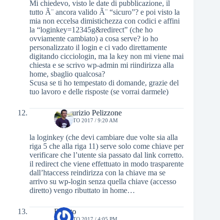
Mi chiedevo, visto le date di pubblicazione, il
tutto Ã¨ ancora valido Ã¨ “sicuro”? e poi visto la
mia non eccelsa dimistichezza con codici e affini
la “loginkey=12345g&redirect” (che ho
ovviamente cambiato) a cosa serve? io ho
personalizzato il login e ci vado direttamente
digitando cicciologin, ma la key non mi viene mai
chiesta e se scrivo wp-admin mi riindirizza alla
home, sbaglio qualcosa?
Scusa se ti ho tempestato di domande, grazie del
tuo lavoro e delle risposte (se vorrai darmele)
.:: Maurizio Pelizzone
1 AGOSTO 2017 / 9:20 AM
la loginkey (che devi cambiare due volte sia alla
riga 5 che alla riga 11) serve solo come chiave per
verificare che l’utente sia passato dal link corretto.
il redirect che viene effettuato in modo trasparente
dall’htaccess reindirizza con la chiave ma se
arrivo su wp-login senza quella chiave (accesso
diretto) vengo ributtato in home…
Renato
4 AGOSTO 2017 / 4:05 PM