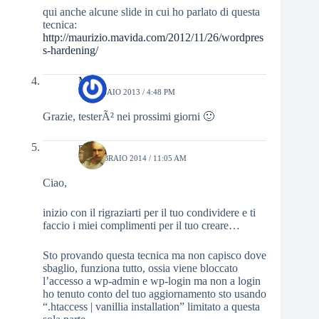
qui anche alcune slide in cui ho parlato di questa
tecnica:
http://maurizio.mavida.com/2012/11/26/wordpres
s-hardening/
Mar
6 GENNAIO 2013 / 4:48 PM
Grazie, testerÃ² nei prossimi giorni 🙂
mino
11 FEBBRAIO 2014 / 11:05 AM
Ciao,
inizio con il rigraziarti per il tuo condividere e ti
faccio i miei complimenti per il tuo creare…
Sto provando questa tecnica ma non capisco dove
sbaglio, funziona tutto, ossia viene bloccato
l’accesso a wp-admin e wp-login ma non a login
ho tenuto conto del tuo aggiornamento sto usando
“.htaccess | vanillia installation” limitato a questa