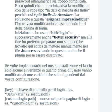
password alfanumerica sia troppo complicata.
Ecco quindi che di loro iniziativa la modificano
con delle robe tipo “la data di nascita del figlio”
perchè così
è più facile da ricordare
. La
soluzione a questa “
esigenza imprescindibile
”
l’ho trovata modificando e nascondendo l’url
della pagina di login.
Inizialmente ho usato “
hide login
” e
successivamente anche “
better security
” ma alla
fine ho preferito preparare uno snippet (che
trovatre qui sotto) da mettere manualmente nel
file
.htaccess
evitando in questo modo che il
plugin possa essere disattivato.
Se volte implementarlo nel nostra installazione vi lascio
solo alcune avvertenze in quanto prima di usarlo vanno
modificate alcune variabili che sono dipendenti dal
vostra configurazione.
[key] = chiave di controllo per il login – es.
“0agw7afK” (2 sostituzioni)
[custom-login-path] = nuovo url per la pagina di login –
es. “custom-login” (2 sostituzioni)