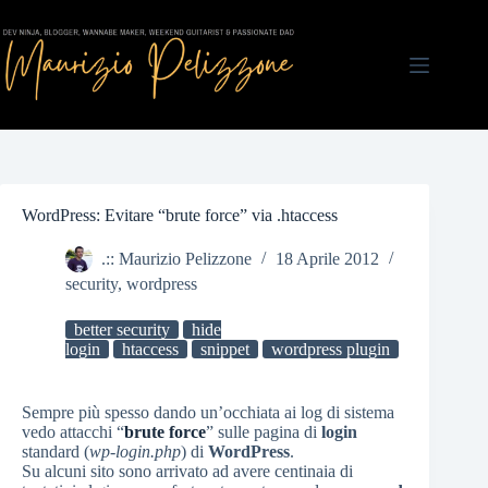
Salta
al
contenuto
WordPress: Evitare “brute force” via .htaccess
.:: Maurizio Pelizzone
18 Aprile 2012
security
,
wordpress
better security
hide
login
htaccess
snippet
wordpress plugin
Sempre più spesso dando un’occhiata ai log di sistema
vedo attacchi “
brute force
” sulle pagina di
login
standard (
wp-login.php
) di
WordPress
.
Su alcuni sito sono arrivato ad avere centinaia di