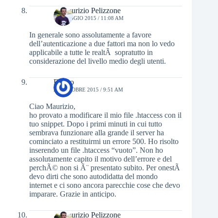
.:: Maurizio Pelizzone
16 MAGGIO 2015 / 11:08 AM
In generale sono assolutamente a favore
dell’autenticazione a due fattori ma non lo vedo
applicabile a tutte le realtÃ sopratutto in
considerazione del livello medio degli utenti.
Enrico
22 OTTOBRE 2015 / 9:51 AM
Ciao Maurizio,
ho provato a modificare il mio file .htaccess con il
tuo snippet. Dopo i primi minuti in cui tutto
sembrava funzionare alla grande il server ha
cominciato a restituirmi un errore 500. Ho risolto
inserendo un file .htaccess “vuoto”. Non ho
assolutamente capito il motivo dell’errore e del
perchÃ© non si Ã¨ presentato subito. Per onestÃ
devo dirti che sono autodidatta del mondo
internet e ci sono ancora parecchie cose che devo
imparare. Grazie in anticipo.
.:: Maurizio Pelizzone