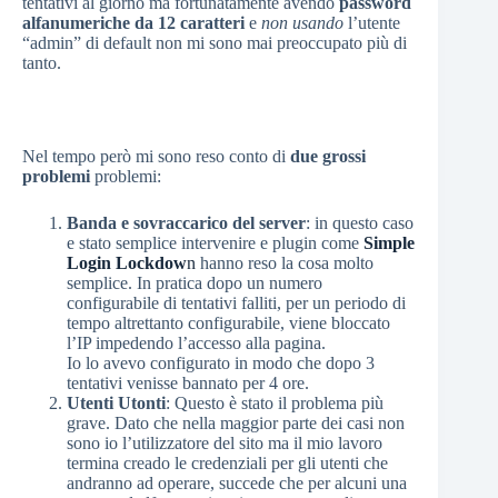
tentativi al giorno ma fortunatamente avendo
password
alfanumeriche da 12 caratteri
e
non usando
l’utente
“admin” di default non mi sono mai preoccupato più di
tanto.
Nel tempo però mi sono reso conto di
due grossi
problemi
problemi:
Banda e sovraccarico del server
: in questo caso
e stato semplice intervenire e plugin come
Simple
Login Lockdow
n
hanno reso la cosa molto
semplice. In pratica dopo un numero
configurabile di tentativi falliti, per un periodo di
tempo altrettanto configurabile, viene bloccato
l’IP impedendo l’accesso alla pagina.
Io lo avevo configurato in modo che dopo 3
tentativi venisse bannato per 4 ore.
Utenti Utonti
: Questo è stato il problema più
grave. Dato che nella maggior parte dei casi non
sono io l’utilizzatore del sito ma il mio lavoro
termina creado le credenziali per gli utenti che
andranno ad operare, succede che per alcuni una