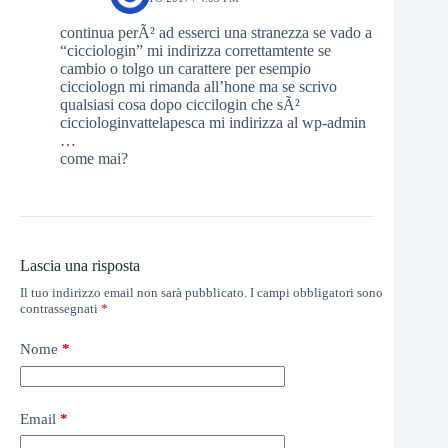
continua perÃ² ad esserci una stranezza se vado a
“cicciologin” mi indirizza correttamtente se
cambio o tolgo un carattere per esempio
cicciologn mi rimanda all’hone ma se scrivo
qualsiasi cosa dopo ciccilogin che sÃ²
cicciologinvattelapesca mi indirizza al wp-admin
…
come mai?
Lascia una risposta
Il tuo indirizzo email non sarà pubblicato.
I campi obbligatori sono
contrassegnati
*
Nome
*
Email
*