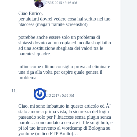
23 OTTOBRE 2015 / 9:46 AM
Ciao Enrico,
per aiutarti dovrei vedere cosa hai scritto nel tuo
htaccess (magari tramite screenshot)
potrebbe anche essere solo un problema di
sintassi dovuto ad un copia ed incolla sbagliati o
ad una sostituzione sbagliata dei valori tra le
parentesi quadre.
infine come ultimo consiglio prova ad eliminare
una riga alla volta per capire quale genera il
problema
Renato
31 LUGLIO 2017 / 5:05 PM
Ciao, mi sono imbattuto in questo articolo ed Ã¨
stato amore a prima vista, la sicurezza del login
passando solo per l’.htaccess senza plugin senza
parole… sono andato a cercare il file su github, e
pi iol tuo intervento al wordcamp di Bologna su
youtube (mitico FTP Brutto)…