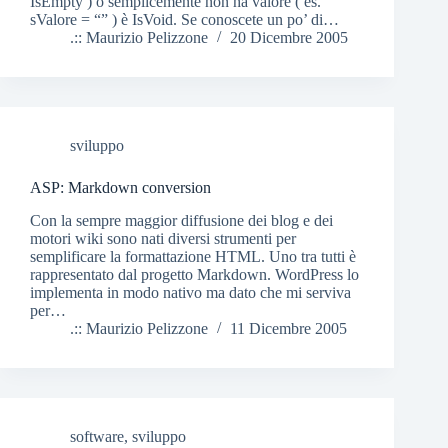
IsEmpty ) o semplicemente non ha valore ( es.
sValore = “” ) è IsVoid. Se conoscete un po’ di…
.:: Maurizio Pelizzone
20 Dicembre 2005
sviluppo
ASP: Markdown conversion
Con la sempre maggior diffusione dei blog e dei
motori wiki sono nati diversi strumenti per
semplificare la formattazione HTML. Uno tra tutti è
rappresentato dal progetto Markdown. WordPress lo
implementa in modo nativo ma dato che mi serviva
per…
.:: Maurizio Pelizzone
11 Dicembre 2005
software
,
sviluppo