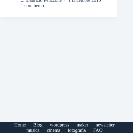
.:: Maurizio Pelizzone
1 Dicembre 2010
1 commento
Home
Blog
wordpress
maker
newsletter
musica
cinema
fotografia
FAQ