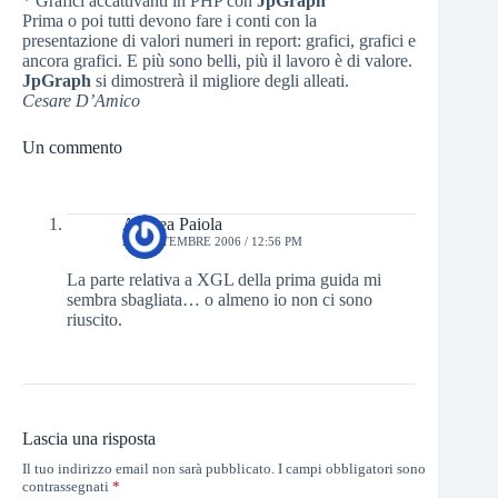
* Grafici accattivanti in PHP con
JpGraph
Prima o poi tutti devono fare i conti con la
presentazione di valori numeri in report: grafici, grafici e
ancora grafici. E più sono belli, più il lavoro è di valore.
JpGraph
si dimostrerà il migliore degli alleati.
Cesare D’Amico
Un commento
Andrea Paiola
29 SETTEMBRE 2006 / 12:56 PM
La parte relativa a XGL della prima guida mi
sembra sbagliata… o almeno io non ci sono
riuscito.
Lascia una risposta
Il tuo indirizzo email non sarà pubblicato.
I campi obbligatori sono
contrassegnati
*