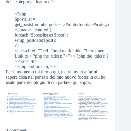
della categoria “featured”:
<?php
$postslist =
get_posts(‘numberposts=12&orderby=date&catego
ry_name=featured’);
foreach ($postslist as $post) :
setup_postdata($post);
?>
<li><a href=”” rel=”bookmark” title=”Permanent
Link to < ?php the_title(); ?>”>< ?php the_title(); ?
>< /a>< /li>
<?php endforeach; ?>
Per il momento mi fermo qui, ma vi invito a farmi
sapere cosa nel pensate del mio nuovo footer in cui ho
usato parte dei plugin di cui parlavo qui sopra.
3 commenti