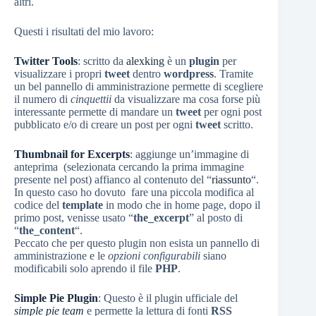
altri.
Questi i risultati del mio lavoro:
Twitter Tools
: scritto da
alexking
è un
plugin
per
visualizzare i propri
tweet
dentro
wordpress
. Tramite
un bel pannello di amministrazione permette di scegliere
il numero di
cinquettii
da visualizzare ma cosa forse più
interessante permette di mandare un
tweet
per ogni post
pubblicato e/o di creare un post per ogni
tweet
scritto.
Thumbnail for Excerpts
: aggiunge un’immagine di
anteprima (selezionata cercando la prima immagine
presente nel post) affianco al contenuto del “
riassunto
“.
In questo caso ho dovuto fare una piccola modifica al
codice del
template
in modo che in home page, dopo il
primo post, venisse usato “
the_excerpt
” al posto di
“
the_content
“.
Peccato che per questo plugin non esista un pannello di
amministrazione e le
opzioni configurabili
siano
modificabili solo aprendo il file
PHP
.
Simple Pie Plugin
: Questo è il plugin ufficiale del
simple pie team
e permette la lettura di fonti
RSS