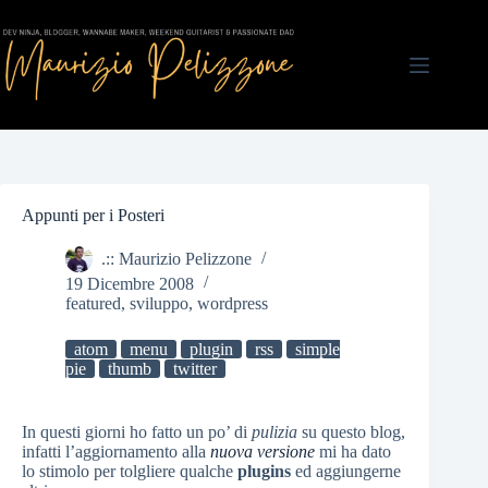
Salta
al
contenuto
Appunti per i Posteri
.:: Maurizio Pelizzone
19 Dicembre 2008
featured
,
sviluppo
,
wordpress
atom
menu
plugin
rss
simple
pie
thumb
twitter
In questi giorni ho fatto un po’ di
pulizia
su questo blog,
infatti l’aggiornamento alla
nuova versione
mi ha dato
lo stimolo per tolgliere qualche
plugins
ed aggiungerne