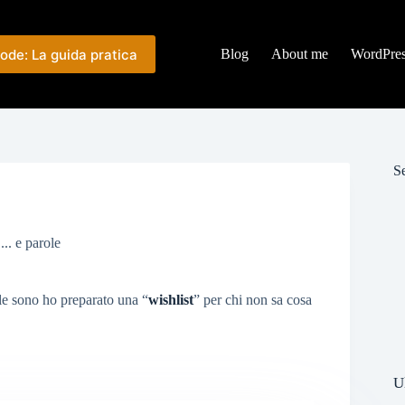
ode: La guida pratica
Blog
About me
WordPre
Se
... e parole
le sono ho preparato una “
wishlist
” per chi non sa cosa
U