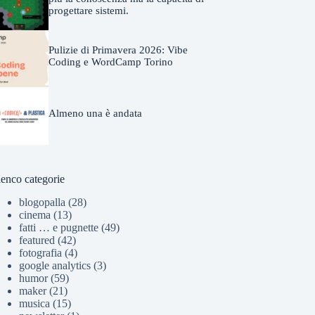
progettare sistemi.
Pulizie di Primavera 2026: Vibe
Coding e WordCamp Torino
Almeno una è andata
lenco categorie
blogopalla
(28)
cinema
(13)
fatti … e pugnette
(49)
featured
(42)
fotografia
(4)
google analytics
(3)
humor
(59)
maker
(21)
musica
(15)