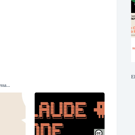
E
ssa...