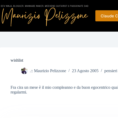
Salta
al
contenuto
Claude C
wishlist
.:: Maurizio Pelizzone
23 Agosto 2005
pensieri 
Fra cira un mese è il mio compleanno e da buon egocentrico qua
regalarmi.