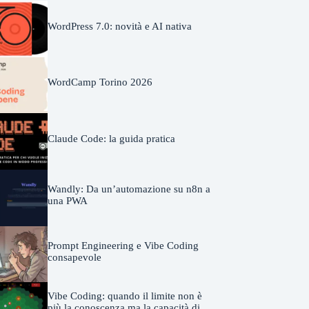
WordPress 7.0: novità e AI nativa
WordCamp Torino 2026
Claude Code: la guida pratica
Wandly: Da un’automazione su n8n a
una PWA
Prompt Engineering e Vibe Coding
consapevole
Vibe Coding: quando il limite non è
più la conoscenza ma la capacità di