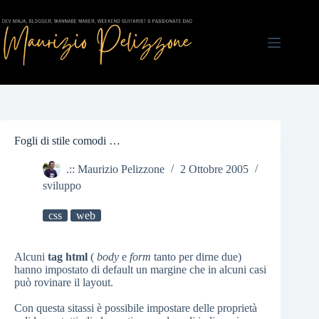
Salta
al
contenuto
Fogli di stile comodi …
.:: Maurizio Pelizzone
2 Ottobre 2005
sviluppo
css
web
Alcuni
tag
html
(
body
e
form
tanto per dirne due)
hanno impostato di default un margine che in alcuni casi
può rovinare il layout.
Con questa sitassi è possibile impostare delle proprietà