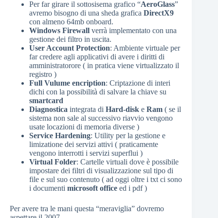
Per far girare il sottosisema grafico “
AeroGlass
”
avremo bisogno di una sheda grafica
DirectX9
con almeno 64mb onboard.
Windows Firewall
verrà implementato con una
gestione dei filtro in uscita.
User Account Protection
: Ambiente virtuale per
far credere agli applicativi di avere i diritti di
amministratorore ( in pratica viene virtualizzato il
registro )
Full Vulume encription
: Criptazione di interi
dichi con la possibilità di salvare la chiave su
smartcard
Diagnostica
integrata di
Hard-disk
e
Ram
( se il
sistema non sale al successivo riavvio vengono
usate locazioni di memoria diverse )
Service Hardening
: Utility per la gestione e
limizatione dei servizi attivi ( praticamente
vengono interrotti i servizi superflui )
Virtual Folder
: Cartelle virtuali dove è possibile
impostare dei filtri di visualizzazione sul tipo di
file e sul suo contenuto ( ad oggi oltre i txt ci sono
i documenti
microsoft office
ed i pdf )
Per avere tra le mani questa “meraviglia” dovremo
aspettare il 2007 ….