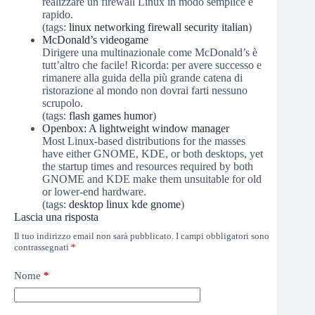
realizzare un firewall Linux in modo semplice e
rapido.
(tags:
linux
networking
firewall
security
italian
)
McDonald’s videogame
Dirigere una multinazionale come McDonald’s è
tutt’altro che facile! Ricorda: per avere successo e
rimanere alla guida della più grande catena di
ristorazione al mondo non dovrai farti nessuno
scrupolo.
(tags:
flash
games
humor
)
Openbox: A lightweight window manager
Most Linux-based distributions for the masses
have either GNOME, KDE, or both desktops, yet
the startup times and resources required by both
GNOME and KDE make them unsuitable for old
or lower-end hardware.
(tags:
desktop
linux
kde
gnome
)
Lascia una risposta
Il tuo indirizzo email non sarà pubblicato.
I campi obbligatori sono
contrassegnati
*
Nome
*