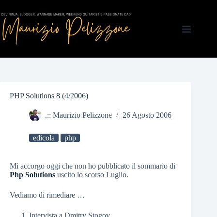
Salta
al
contenuto
PHP Solutions 8 (4/2006)
.:: Maurizio Pelizzone
26 Agosto 2006
edicola
php
Mi accorgo oggi che non ho pubblicato il sommario di
Php Solutions
uscito lo scorso Luglio.
Vediamo di rimediare …
Intervista a Dmitry Stogov