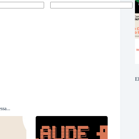
E
ssa...