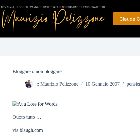
Salta
al
contenuto
Claude C
Bloggare o non bloggare
.:: Maurizio Pelizzone
10 Gennaio 2007
pensier
Quoto tutto …
via
blaugh.com