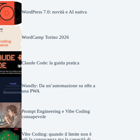
WordPress 7.0: novità e AI nativa
WordCamp Torino 2026
Claude Code: la guida pratica
Wandly: Da un’automazione su n8n a
una PWA
Prompt Engineering e Vibe Coding
consapevole
Vibe Coding: quando il limite non è
più la conoscenza ma la capacità di