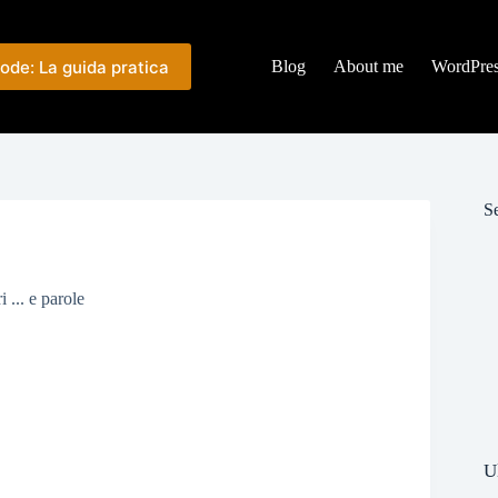
ode: La guida pratica
Blog
About me
WordPre
Se
i ... e parole
U