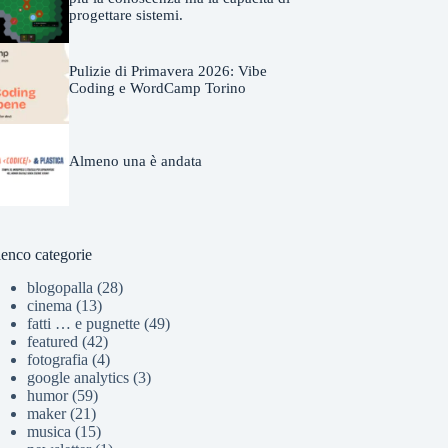
progettare sistemi.
Pulizie di Primavera 2026: Vibe
Coding e WordCamp Torino
Almeno una è andata
lenco categorie
blogopalla
(28)
cinema
(13)
fatti … e pugnette
(49)
featured
(42)
fotografia
(4)
google analytics
(3)
humor
(59)
maker
(21)
musica
(15)