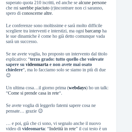
superato quota 210 iscritti, ed anche se
alcune
persone
che mi
sarebbe
piaciuto
(r)incontrare non ci saranno,
spero di
conoscerne
altre
.
Le conferenze sono moltissime e sarà molto difficile
scegliere tra interventi e interstizi, ma ogni
barcamp
ha
le sue dinamiche è come ho già detto comunque vada
sarà un successo.
Se ne avete voglia, ho proposto un intervento dal titolo
esplicativo: “
terzo grado: tutto quello che volevate
sapere su
videomarta
e non avete mai osato
chiedere
“, ma lo facciamo solo se siamo in più di due
😉
Un ultima cosa…il giorno prima (
webdays
) ho un talk:
“
Come si prende casa in rete
“.
Se avete voglia di leggerlo fatemi sapere cosa ne
pensate… grazie 😉
… e poi, già che ci sono, vi segnalo anche il nuovo
video di
videomarta
: “
Indetità in rete
” il cui testo è un