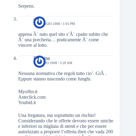
Serpens.
akiro
27 MAGGIO 2008 / 1:01 PM
appena Ã¨ nato quel sito s’Ã¨ cpaito subito che
Ã¨ una porcheria… praticamente Ã¨ come
vincere al lotto.
Fiuzzina
5 LUGLIO 2008 / 3:28 AM
Nessuna normativa che regoli tutto cio’. GiÃ .
Eppure stanno nascendo come funghi.
Myoffer.it
Asteclick.com
Youbid.it
Una fregatura, ma soprattutto un rischio!
Considerando che le offerte devono essere uniche
e inferiori su migliaia di utenti e che per essere
autorizzato a proporre l’offerta (ben che vada 200