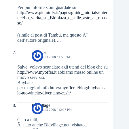
Per piu informazioni guardate su –
http://www.pierotofy.it/pages/guide_tutorials/Inter
net/La_verita_su_Bidplaza_e_sulle_aste_al_ribas
so/
(simile al post di Tambu, ma questo Ã¨
dell’autore originale)….
myoffer
10 LUGLIO 2008 / 1:50 PM
Salve, volevo segnalare agli utenti del blog che su
http://www.myoffer.it
abbiamo messo online un
nuovo servizio:
Buyback
per maggiori info
http://myoffer.it/blog/buyback-
le-tue-vincite-diventano-cash/
Bidvillage
14 LUGLIO 2008 / 12:27 PM
Ciao a tutti,
Ã¨ nato anche Bidvillage.net, visitateci