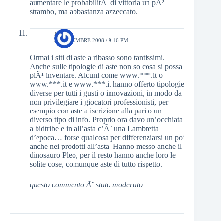
aumentare le probabilitÃ di vittoria un pÃ²
strambo, ma abbastanza azzeccato.
mirko
3 SETTEMBRE 2008 / 9:16 PM
Ormai i siti di aste a ribasso sono tantissimi.
Anche sulle tipologie di aste non so cosa si possa
piÃ¹ inventare. Alcuni come www.***.it o
www.***.it e www.***.it hanno offerto tipologie
diverse per tutti i gusti o innovazioni, in modo da
non privilegiare i giocatori professionisti, per
esempio con aste a iscrizione alla pari o un
diverso tipo di info. Proprio ora davo un’occhiata
a bidtribe e in all’asta c’Ã¨ una Lambretta
d’epoca… forse qualcosa per differenziarsi un po’
anche nei prodotti all’asta. Hanno messo anche il
dinosauro Pleo, per il resto hanno anche loro le
solite cose, comunque aste di tutto rispetto.
questo commento Ã¨ stato moderato