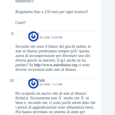
numerosi!!!
Regaliamo fino a 250 euro per ogni ricarica!!
Ciao!!
andrea
29 LUGLIO 2008 / 9:58 PM
Secondo me sono il futuro dei giochi online, le
aste al ribasso perderanno sempre piÃ¹ questa
aurea di incomprensione per diventare uno dei
diversi giochi su internet. Il tg1 anche ne ha
parlato! Su
http://www.asteribasso.org
ci sono
diverse recensioni sulle aste al ribasso
ric300568
30 LUGLIO 2008 / 7:13 PM
Ho scoperto un nuovo sito di aste al ribasso:
flybid.it. Sicuramente non Ã¨ molto che Ã¨ in
linea e, secondo me, ci sono pochi utenti dato che
i prezzi di aggiudicazione sono abbastanza bassi.
Poi hanno inventato un sistema di aiuto per