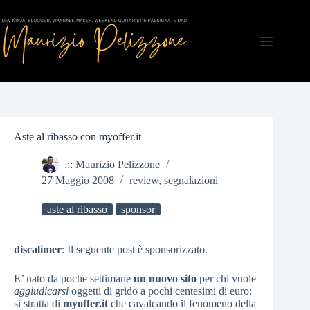
Salta
al
contenuto
Aste al ribasso con myoffer.it
.:: Maurizio Pelizzone
27 Maggio 2008
review
,
segnalazioni
aste al ribasso
sponsor
discalimer
: Il seguente post è sponsorizzato.
E’ nato da poche settimane
un nuovo sito
per chi vuole
aggiudicarsi
oggetti di grido a pochi centesimi di euro:
si stratta di
myoffer.it
che cavalcando il fenomeno della