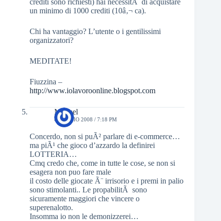
crediti sono richiesti) hai necessitÃ di acquistare
un minimo di 1000 crediti (10â‚¬ ca).
Chi ha vantaggio? L’utente o i gentilissimi
organizzatori?
MEDITATE!
Fiuzzina –
http://www.iolavoroonline.blogspot.com
Manuel
8 LUGLIO 2008 / 7:18 PM
Concerdo, non si puÃ² parlare di e-commerce…
ma piÃ¹ che gioco d’azzardo la definirei
LOTTERIA…
Cmq credo che, come in tutte le cose, se non si
esagera non puo fare male
il costo delle giocate Ã¨ irrisorio e i premi in palio
sono stimolanti.. Le propabilitÃ sono
sicuramente maggiori che vincere o
superenalotto.
Insomma io non le demonizzerei…