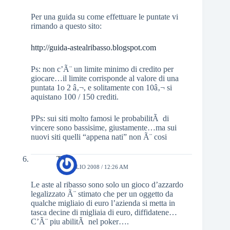
Per una guida su come effettuare le puntate vi
rimando a questo sito:
http://guida-astealribasso.blogspot.com
Ps: non c’Ã¨ un limite minimo di credito per
giocare…il limite corrisponde al valore di una
puntata 1o 2 â‚¬, e solitamente con 10â‚¬ si
aquistano 100 / 150 crediti.
PPs: sui siti molto famosi le probabilitÃ di
vincere sono bassisime, giustamente…ma sui
nuovi siti quelli “appena nati” non Ã¨ cosi
Total
10 LUGLIO 2008 / 12:26 AM
Le aste al ribasso sono solo un gioco d’azzardo
legalizzato Ã¨ stimato che per un oggetto da
qualche migliaio di euro l’azienda si metta in
tasca decine di migliaia di euro, diffidatene…
C’Ã¨ piu abilitÃ nel poker….