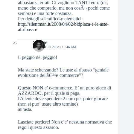
abbastanza errati. Ci vogliono TANTI euro (ok,
meno che comprarlo, ma non cosÃ¬ pochi come
sembra) e una forte costanza.
Per dettagli scientifico-matematici:
http://silentman.it/2008/04/02/bidplaza-e-le-aste-
al-ribasso/
Simone
27 MAGGIO 2008 / 10:46 AM
Il peggio del peggio!
Ma state scherzando? Le aste al ribasso “geniale
evoluzione dellâ€™e-commerce”?
Questo NON e’ e-commerce. E’ un puro gioco di
AZZARDO, per il quale si paga.
L’utente deve spendere 2 euro per poter giocare
(non si puo’ usare altro termine)
all’asta.
Lasciate perdere! Non c’e’ nessuna normativa che
regoli questo azzardo.