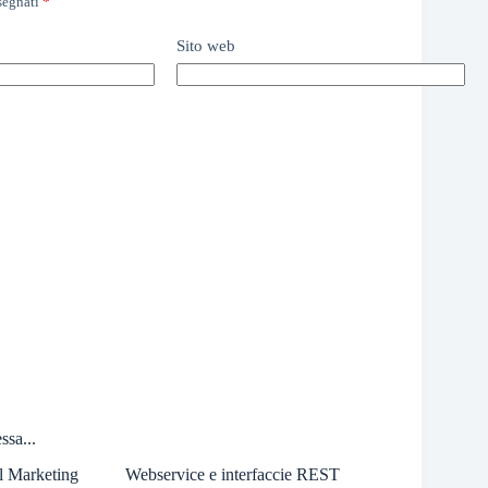
ssegnati
*
Sito web
ssa...
il Marketing
Webservice e interfaccie REST