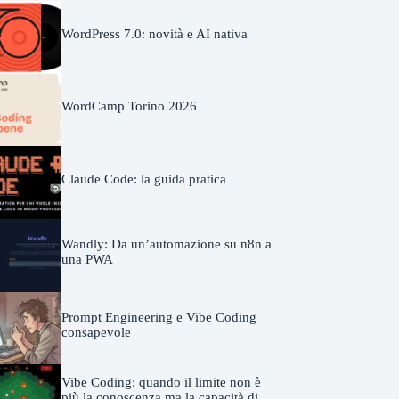
WordPress 7.0: novità e AI nativa
WordCamp Torino 2026
Claude Code: la guida pratica
Wandly: Da un’automazione su n8n a
una PWA
Prompt Engineering e Vibe Coding
consapevole
Vibe Coding: quando il limite non è
più la conoscenza ma la capacità di