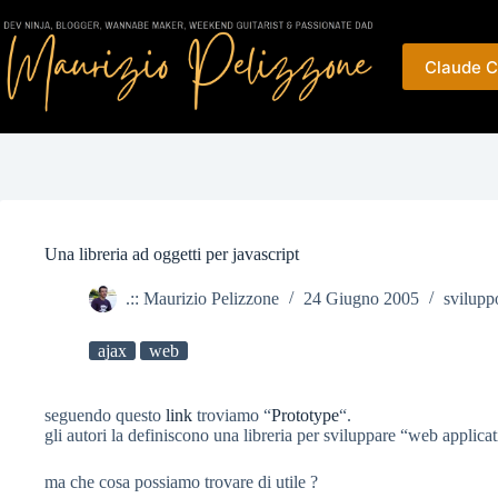
Salta
al
contenuto
Claude C
Una libreria ad oggetti per javascript
.:: Maurizio Pelizzone
24 Giugno 2005
svilupp
ajax
web
seguendo questo
link
troviamo “
Prototype
“.
gli autori la definiscono una libreria per sviluppare “web applic
ma che cosa possiamo trovare di utile ?