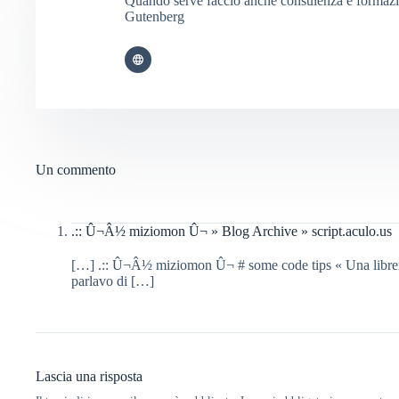
Quando serve faccio anche consulenza e formaz
Gutenberg
Un commento
.:: Û¬Â½ miziomon Û¬ » Blog Archive » script.aculo.us
[…] .:: Û¬Â½ miziomon Û¬ # some code tips « Una libreria 
parlavo di […]
Lascia una risposta