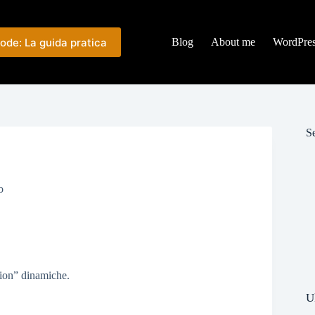
ode: La guida pratica
Blog
About me
WordPre
Se
o
ation” dinamiche.
U