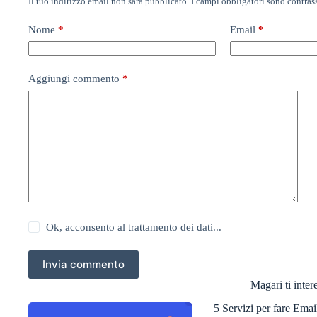
Il tuo indirizzo email non sarà pubblicato.
I campi obbligatori sono contra
Nome
*
Email
*
Aggiungi commento
*
Ok, acconsento al trattamento dei dati...
Invia commento
Magari ti intere
5 Servizi per fare Ema