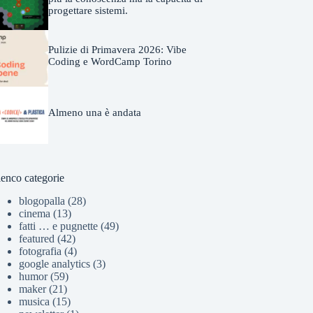
progettare sistemi.
Pulizie di Primavera 2026: Vibe
Coding e WordCamp Torino
Almeno una è andata
lenco categorie
blogopalla
(28)
cinema
(13)
fatti … e pugnette
(49)
featured
(42)
fotografia
(4)
google analytics
(3)
humor
(59)
maker
(21)
musica
(15)