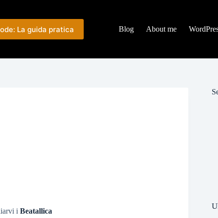
ode: La guida pratica
Blog
About me
WordPre
Se
U
iarvi i
Beatallica