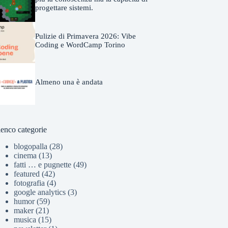
progettare sistemi.
Pulizie di Primavera 2026: Vibe
Coding e WordCamp Torino
Almeno una è andata
lenco categorie
blogopalla
(28)
cinema
(13)
fatti … e pugnette
(49)
featured
(42)
fotografia
(4)
google analytics
(3)
humor
(59)
maker
(21)
musica
(15)