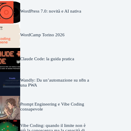
WordPress 7.0: novità e AI nativa
WordCamp Torino 2026
Claude Code: la guida pratica
Wandly: Da un’automazione su n8n a
una PWA
Prompt Engineering e Vibe Coding
consapevole
Vibe Coding: quando il limite non è
più la conoscenza ma la capacità di