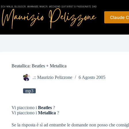
Salta
al
contenuto
Claude C
Beatallica: Beatles + Metallica
.:: Maurizio Pelizzone
6 Agosto 2005
mp3
Vi piacciono i
Beatles
?
Vi piacciono i
Metallica
?
Se la risposta è sì ad entrambe le domande non posso che consigl