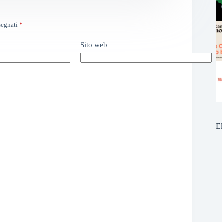
ssegnati
*
Sito web
E