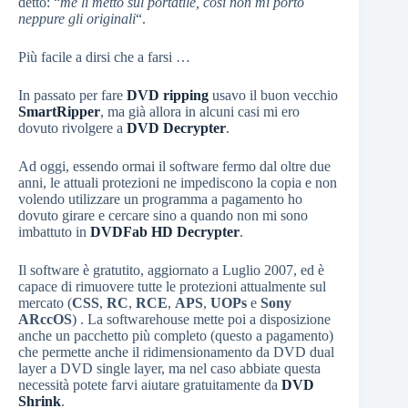
detto: “
me li metto sul portatile, così non mi porto
neppure gli originali
“.
Più facile a dirsi che a farsi …
In passato per fare
DVD ripping
usavo il buon vecchio
SmartRipper
, ma già allora in alcuni casi mi ero
dovuto rivolgere a
DVD Decrypter
.
Ad oggi, essendo ormai il software fermo dal oltre due
anni, le attuali protezioni ne impediscono la copia e non
volendo utilizzare un programma a pagamento ho
dovuto girare e cercare sino a quando non mi sono
imbattuto in
DVDFab HD Decrypter
.
Il software è gratutito, aggiornato a Luglio 2007, ed è
capace di rimuovere tutte le protezioni attualmente sul
mercato (
CSS
,
RC
,
RCE
,
APS
,
UOPs
e
Sony
ARccOS
) . La softwarehouse mette poi a disposizione
anche un pacchetto più completo (questo a pagamento)
che permette anche il ridimensionamento da DVD dual
layer a DVD single layer, ma nel caso abbiate questa
necessità potete farvi aiutare gratuitamente da
DVD
Shrink
.