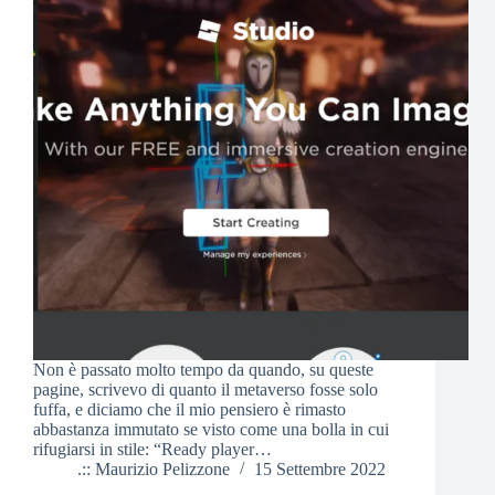
Non è passato molto tempo da quando, su queste
pagine, scrivevo di quanto il metaverso fosse solo
fuffa, e diciamo che il mio pensiero è rimasto
abbastanza immutato se visto come una bolla in cui
rifugiarsi in stile: “Ready player…
.:: Maurizio Pelizzone
15 Settembre 2022