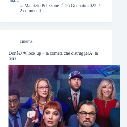
una…
.:: Maurizio Pelizzone
26 Gennaio 2022
2 commenti
cinema
Donâ€™t look up – la cometa che distruggerÃ la
terra